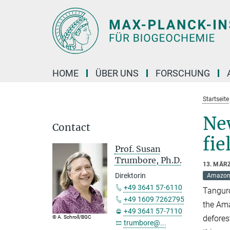
Hauptinhalt
HOME
ÜBER UNS
FORSCHUNG
Startseite
Ne
Contact
fie
Prof. Susan
Trumbore, Ph.D.
13. MÄR
Direktorin
Amazon 
+49 3641 57-6110
Tanguro
+49 1609 7262795
the Ama
+49 3641 57-7110
defores
© A. Schroll/BGC
trumbore@...