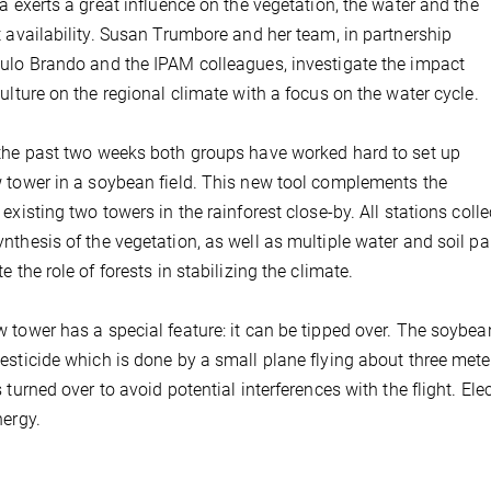
ea exerts a great influence on the vegetation, the water and the
t availability. Susan Trumbore and her team, in partnership
ulo Brando and the IPAM colleagues, investigate the impact
culture on the regional climate with a focus on the water cycle.
the past two weeks both groups have worked hard to set up
 tower in a soybean field. This new tool complements the
 existing two towers in the rainforest close-by. All stations coll
nthesis of the vegetation, as well as multiple water and soil pa
e the role of forests in stabilizing the climate.
 tower has a special feature: it can be tipped over. The soybean
esticide which is done by a small plane flying about three mete
s turned over to avoid potential interferences with the flight. Ele
nergy.