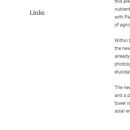
this ar
nutrien
Links
with Pa
of agri
Within 
the new
already
photosy
elucidat
The new
and a p
tower i
solar e