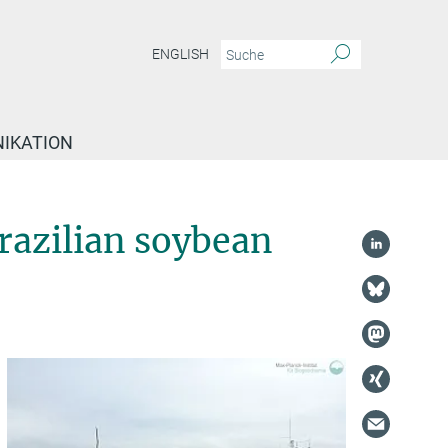
ENGLISH
IKATION
azilian soybean