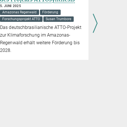
der Wäld
5. JUNI 2025
Amazonas Regenwald
Förderung
30. APRIL 20
Amazon Rain
Forschungsprojekt ATTO
Susan Trumbore
Klimawandel
Das deutschbrasilianische ATTO-Projekt
Nuno Carval
zur Klimaforschung im Amazonas-
Am 29. Apr
Regenwald erhält weitere Förderung bis
Satellit er
2028.
gebracht. 
der Kartie
globaler Wäl
verschiede
Daten zur 
liefern.