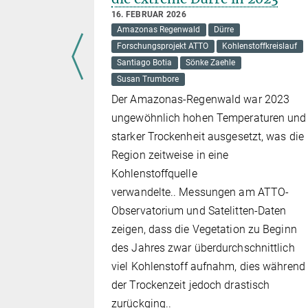
16. FEBRUAR 2026
Amazonas Regenwald
Dürre
Forschungsprojekt ATTO
Kohlenstoffkreislauf
Santiago Botia
Sönke Zaehle
meinschaft
Susan Trumbore
gsgruppe im
Der Amazonas-Regenwald war 2023
vier Jahre
ungewöhnlich hohen Temperaturen und
lionen
starker Trockenheit ausgesetzt, was die
f der
Region zeitweise in eine
n
Kohlenstoffquelle
verwandelte.. Messungen am ATTO-
rost oder
Observatorium und Satelitten-Daten
zeigen, dass die Vegetation zu Beginn
des Jahres zwar überdurchschnittlich
viel Kohlenstoff aufnahm, dies während
der Trockenzeit jedoch drastisch
zurückging..