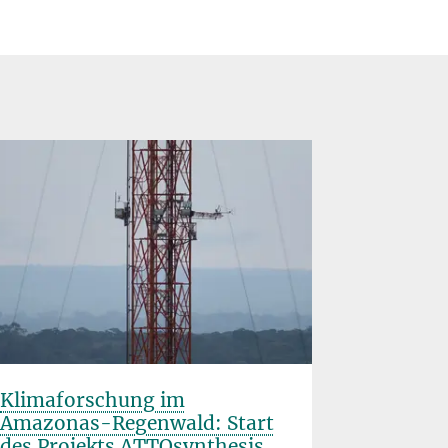
Klimaforschung im
Erfolgre
Amazonas-Regenwald: Start
BIOMASS
des Projekts ATTOsynthesis
eine ne