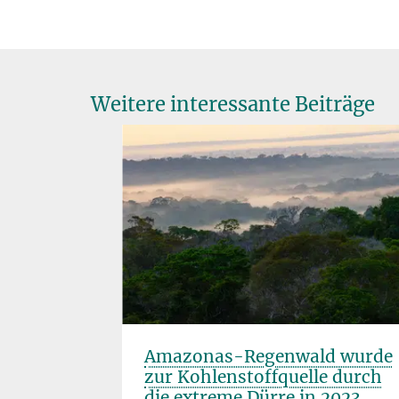
Weitere interessante Beiträge
 im
Amazonas-Regenwald wurde
ng im
zur Kohlenstoffquelle durch
die extreme Dürre in 2023