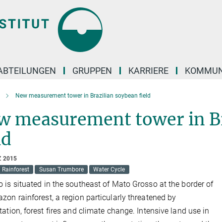
ABTEILUNGEN
GRUPPEN
KARRIERE
KOMMUN
New measurement tower in Brazilian soybean field
w measurement tower in Br
ld
Z 2015
Rainforest
Susan Trumbore
Water Cycle
 is situated in the southeast of Mato Grosso at the border of
zon rainforest, a region particularly threatened by
tation, forest fires and climate change. Intensive land use in