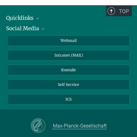
TOP
Quicklinks
Social Media
IMPRS Graduiertenschule
Stellenangebote
LinkedIn
Webmail
Bibliothek
BlueSky
Intranet (MAX)
Wetterstation
Kontakt
Self Service
ICS
Max-Planck-Gesellschaft