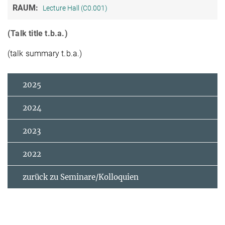
RAUM:
Lecture Hall (C0.001)
(Talk title t.b.a.)
(talk summary t.b.a.)
2025
2024
2023
2022
zurück zu Seminare/Kolloquien