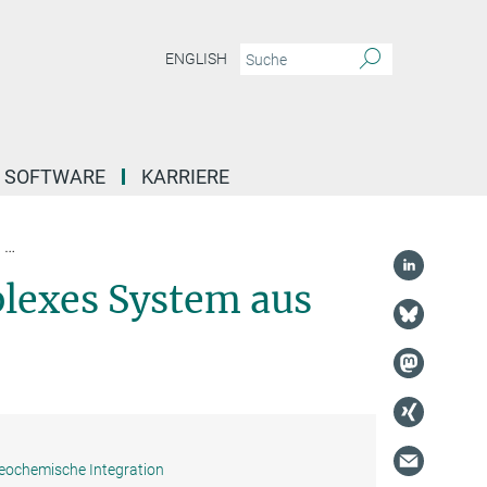
ENGLISH
SOFTWARE
KARRIERE
Klimawandel: Wenn ein komplexes System aus dem Takt gerät
lexes System aus
geochemische Integration