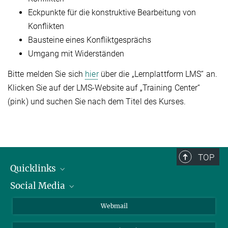
Eckpunkte für die konstruktive Bearbeitung von
Konflikten
Bausteine eines Konfliktgesprächs
Umgang mit Widerständen
Bitte melden Sie sich
hier
über die „Lernplattform LMS“ an.
Klicken Sie auf der LMS-Website auf „Training Center“
(pink) und suchen Sie nach dem Titel des Kurses.
TOP
Quicklinks
Social Media
IMPRS Graduate School
Open positions
LinkedIn
Webmail
Library
BlueSky