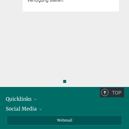
Verfügung stellen.
◼
TOP
Quicklinks
Social Media
IMPRS Graduiertenschule
Stellenangebote
LinkedIn
Webmail
Bibliothek
BlueSky