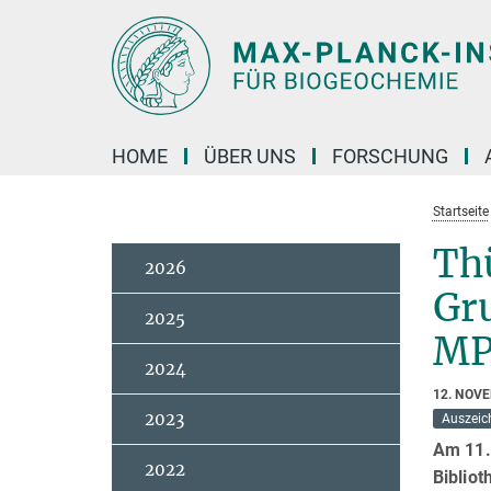
Hauptinhalt
HOME
ÜBER UNS
FORSCHUNG
Startseite
Thü
2026
Gr
2025
MP
2024
12. NOV
2023
Auszeic
Am 11.
2022
Biblio