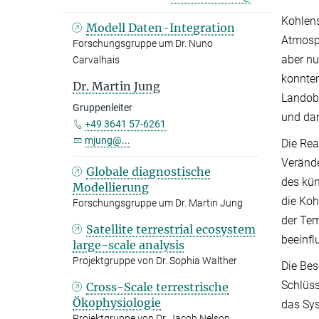
Kohlen
Modell Daten-Integration
Atmosph
Forschungsgruppe um Dr. Nuno
aber nu
Carvalhais
konnten
Dr. Martin Jung
Landob
Gruppenleiter
und dar
+49 3641 57-6261
mjung@...
Die Rea
Verände
Globale diagnostische
des kün
Modellierung
die Koh
Forschungsgruppe um Dr. Martin Jung
der Tem
Satellite terrestrial ecosystem
beeinfl
large-scale analysis
Projektgruppe von Dr. Sophia Walther
Die Bes
Schlüss
Cross-Scale terrestrische
Ökophysiologie
das Sys
Projektgruppe von Dr. Jacob Nelson