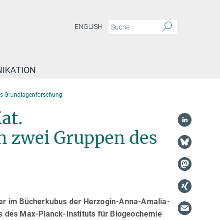
ENGLISH
IKATION
is Grundlagenforschung
at.
n zwei Gruppen des
ner im Bücherkubus der Herzogin-Anna-Amalia-
s des Max-Planck-Instituts für Biogeochemie