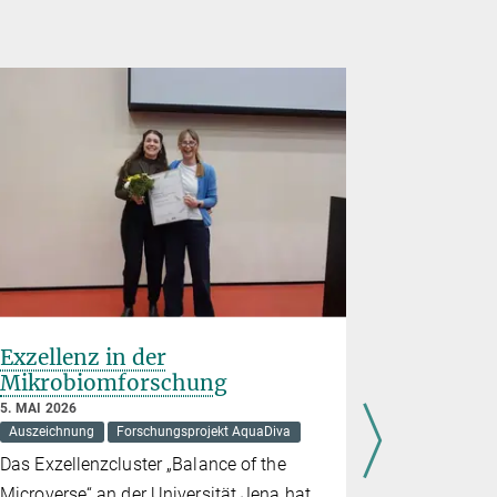
Exzellenz in der
Markus 
Mikrobiomforschung
Mitglied
5. MAI 2026
20. APRIL 20
Auszeichnung
Forschungsprojekt AquaDiva
Markus Reich
Das Exzellenzcluster „Balance of the
Prof. Marku
Microverse“ an der Universität Jena hat
gewähltes 