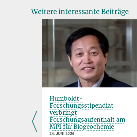
Weitere interessante Beiträge
Humboldt-
Forschungsstipendiat
verbringt
Forschungsaufenthalt am
MPI für Biogeochemie
wälder
24. JUNI 2026
eserven der