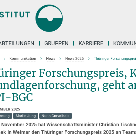
ABTEILUNGEN
GRUPPEN
KARRIERE
KOMMUN
Kommunikation
News
News 2025
Thüringer Forschungspre
ringer Forschungspreis, K
undlagenforschung, geht a
I-BGC
EMBER 2025
hnung
Martin Jung
Nuno Carvalhais
 November 2025 hat Wissenschaftsminister Christian Tisch
thek in Weimar den Thüringer Forschungspreis 2025 an Team