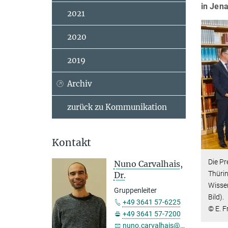
in Jen
2021
2020
2019
Archiv
zurück zu Kommunikation
Kontakt
Die Pr
Nuno Carvalhais,
Thüri
Dr.
Wissen
Gruppenleiter
Bild).
+49 3641 57-6225
© E. 
+49 3641 57-7200
nuno.carvalhais@...