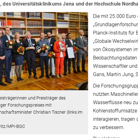
a, des Universitätsklinikums Jena und der Hochschule Nordh
Die mit 25.000 Euro 
„Grundlagenforschu
Planck-Instituts für
„Globale Wechselwir
von Ökosystemen im
Beobachtungsdaten u
Wissenschaftler und
Gans, Martin Jung, 
Die Forschungsgrupp
nutzten Maschinelle
eisträgerinnen und Preisträger des
Wasserflüsse neu zu
nger Forschungspreises mit
Kohlenstoffumsätze 
schaftsminister Christian Tiscner (links im
interagieren, trage
Fritz/MPI-BGC
zu verbessern.