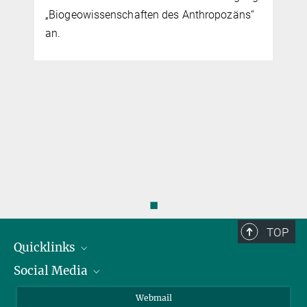
„Biogeowissenschaften des Anthropozäns“
an.
◼
TOP
Quicklinks
Social Media
IMPRS Graduiertenschule
Stellenangebote
LinkedIn
Webmail