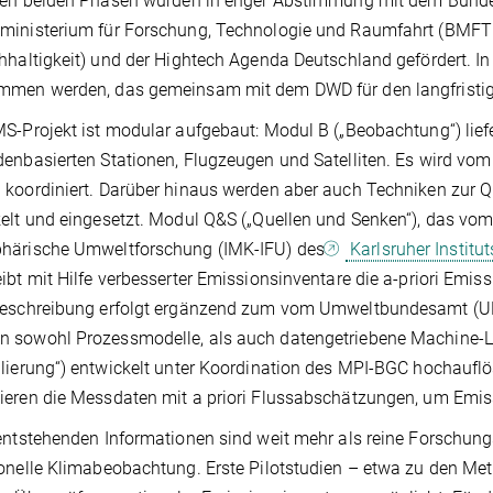
sten beiden Phasen wurden in enger Abstimmung mit dem Bunde
ministerium für Forschung, Technologie und Raumfahrt (BMFT
hhaltigkeit) und der Hightech Agenda Deutschland gefördert. I
men werden, das gemeinsam mit dem DWD für den langfristigen
S-Projekt ist modular aufgebaut: Modul B („Beobachtung“) liefe
enbasierten Stationen, Flugzeugen und Satelliten. Es wird vo
n
koordiniert. Darüber hinaus werden aber auch Techniken zur Q
elt und eingesetzt. Modul Q&S („Quellen und Senken“), das vom 
härische Umweltforschung (IMK-IFU) des
Karlsruher Institut
ibt mit Hilfe verbesserter Emissionsinventare die a-priori Emis
Beschreibung erfolgt ergänzend zum vom Umweltbundesamt (UBA
 sowohl Prozessmodelle, als auch datengetriebene Machine-L
lierung“) entwickelt unter Koordination des MPI-BGC hochauflö
eren die Messdaten mit a priori Flussabschätzungen, um Emiss
entstehenden Informationen sind weit mehr als reine Forschungs
onelle Klimabeobachtung. Erste Pilotstudien – etwa zu den Me