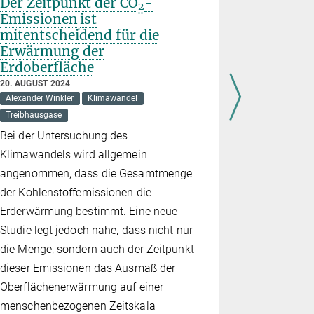
Der Zeitpunkt der CO
-
Emissio
2
Emissionen
ist
1980 um
mitentscheidend für die
17. JUNI 202
Erwärmung der
Global Carbo
Erdoberfläche
Nährstoffe
20. AUGUST 2024
Die anthro
Alexander Winkler
Klimawandel
Lachgas (N
Treibhausgase
stärkeres 
Bei der Untersuchung des
Kohlenstoff
Klimawandels wird allgemein
zwischen 
angenommen, dass die Gesamtmenge
an. Im Jahr
der Kohlenstoffemissionen die
anthropoge
Erderwärmung bestimmt. Eine neue
Atmosphäre
Studie legt jedoch nahe, dass nicht nur
Tonnen pro 
die Menge, sondern auch der Zeitpunkt
„Global Ni
dieser Emissionen das Ausmaß der
Global Carb
Oberflächenerwärmung auf einer
menschenbezogenen Zeitskala