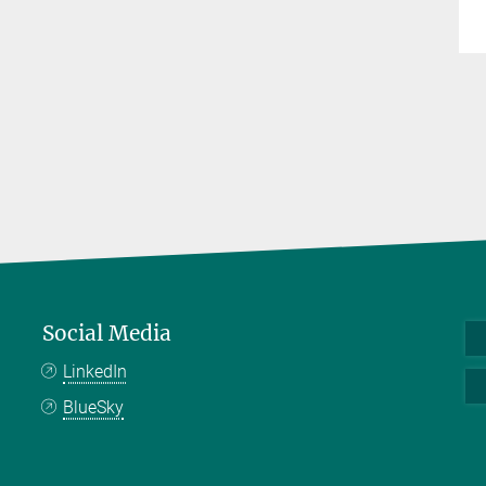
Social Media
LinkedIn
BlueSky