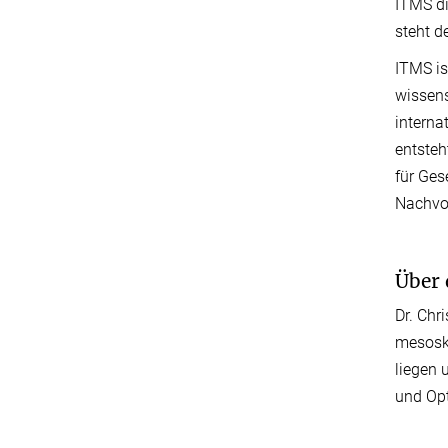
ITMS di
steht d
ITMS is
wissens
interna
entsteh
für Ges
Nachvol
Über 
Dr. Chr
mesoska
liegen 
und Op