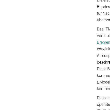
Die er
Bundes
für Nac
übernom
Das ITM
von bod
Breme
entwick
Atmosp
beschre
Diese 
kommen
(„Model
kombini
Die so 
operati