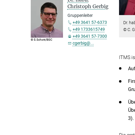
Christoph Gerbig
Gruppenleiter
+49 3641 57-6373
Dr. ha
+49 1733615749
© C. G
+49 3641 57-7300
© S.Schott/BGC
cgerbig@...
ITMS is
Auf
Fir
Gru
Übe
Übe
3).