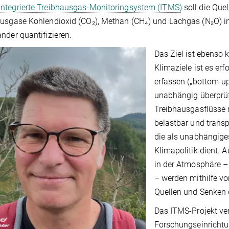
Integrierte Treibhausgas-Monitoringsystem (ITMS)
soll die Que
usgase Kohlendioxid (CO₂), Methan (CH₄) und Lachgas (N₂O) i
nder quantifizieren.
Das Ziel ist ebenso k
Klimaziele ist es erf
erfassen („bottom-u
unabhängig überprü
Treibhausgasflüsse r
belastbar und trans
die als unabhängiges
Klimapolitik dient.
in der Atmosphäre –
– werden mithilfe v
Quellen und Senken 
Das ITMS-Projekt ver
Forschungseinrichtu