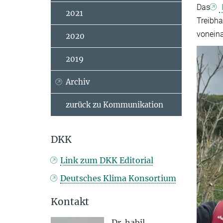
Das
2021
Treibha
voneina
2020
2019
Archiv
zurück zu Kommunikation
DKK
Link zum DKK Editorial
Deutsches Klima Konsortium
Kontakt
Dr. habil.