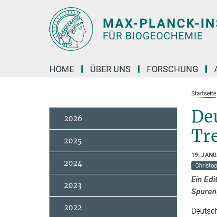
Hauptinhalt
HOME
ÜBER UNS
FORSCHUNG
Startseite
Deu
2026
Tr
2025
19. JAN
2024
Christo
Ein Edi
2023
Spuren
2022
Deutsch