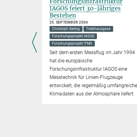
Forschungsinfrastruktur
fälliger
IAGOS feiert 30-jähriges
Bestehen
del
25. SEPTEMBER 2024
Christoph Gerbig
Treibhausgase
se
Forschungsprojekt IAGOS
e
Forschungsprojekt ITMS
 ERIC
Seit dem ersten Messflug im Jahr 1994
Verfügung
hat die europäische
Forschungsinfrastruktur IAGOS eine
Messtechnik für Linien-Flugzeuge
gen, dass
entwickelt, die regelmäßig umfangreich
 wie die
Klimadaten aus der Atmosphäre liefert.
il sind.
e Senken
 in einigen
mittenten.