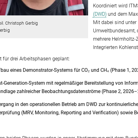
Koordiniert wird I
(DWD)
und dem Max-P
Mit dabei sind unter
bil. Christoph Gerbig
Umweltbundesamt, d
erbig
mehrere Helmholtz-
Integrierten Kohlen
t für drei Arbeitsphasen geplant:
bau eines Demonstrator-Systems für CO₂ und CH₄ (Phase 1, 2
st-Generation-System mit regelmäßiger Bereitstellung von Info
ndlage zahlreicher Beobachtungsdatenströme (Phase 2, 2026
rgang in den operationellen Betrieb am DWD zur kontinuierlich
rprüfung (MRV, Monitoring, Reporting and Verification) sowie Be