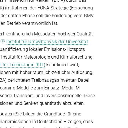
sministerium für Verkehr (BMV) durch das
R) im Rahmen der FONA-Strategie (Forschung
n der dritten Phase soll die Förderung vom BMV
 Betrieb verantwortlich ist.
rt kontinuierlich Messdaten höchster Qualität
m
Institut für Umweltphysik der Universität
uantifizierung lokaler Emissions-Hotspots
Institut für Meteorologie und Klimaforschung,
s für Technologie (KIT)
koordiniert wird,
sionen mit hoher räumlich-zeitlicher Auflösung.
) berichteten Treibhausgasinventar. Dabei
earning-Modelle zum Einsatz. Modul M
sende Transport- und Inversionsmodelle. Diese
ionen und Senken quantitativ abzuleiten.
daten: Sie bilden die Grundlage für eine
thanemissionen in Deutschland – zeigen, dass