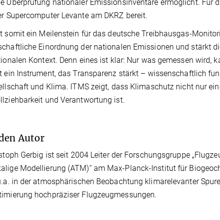
e Überprüfung nationaler Emissionsinventare ermöglicht. Für
er Supercomputer Levante am DKRZ bereit.
t somit ein Meilenstein für das deutsche Treibhausgas-Monitor
chaftliche Einordnung der nationalen Emissionen und stärkt di
tionalen Kontext. Denn eines ist klar: Nur was gemessen wird, 
t ein Instrument, das Transparenz stärkt – wissenschaftlich fun
ellschaft und Klima. ITMS zeigt, dass Klimaschutz nicht nur ein
lziehbarkeit und Verantwortung ist.
den Autor
istoph Gerbig ist seit 2004 Leiter der Forschungsgruppe „Flu
lige Modellierung (ATM)“ am Max-Planck-Institut für Biogeo
u.a. in der atmosphärischen Beobachtung klimarelevanter Spur
timierung hochpräziser Flugzeugmessungen.