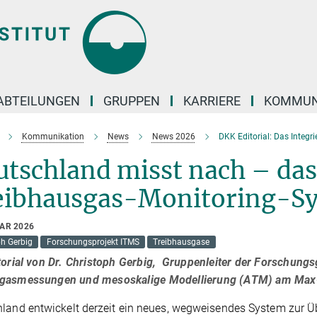
ABTEILUNGEN
GRUPPEN
KARRIERE
KOMMUN
Kommunikation
News
News 2026
DKK Editorial: Das Integr
tschland misst nach – das
eibhausgas-Monitoring-S
UAR 2026
ph Gerbig
Forschungsprojekt ITMS
Treibhausgase
torial von Dr. Christoph Gerbig, Gruppenleiter der Forschung
gasmessungen und mesoskalige Modellierung (ATM) am Max-P
land entwickelt derzeit ein neues, wegweisendes System zur 