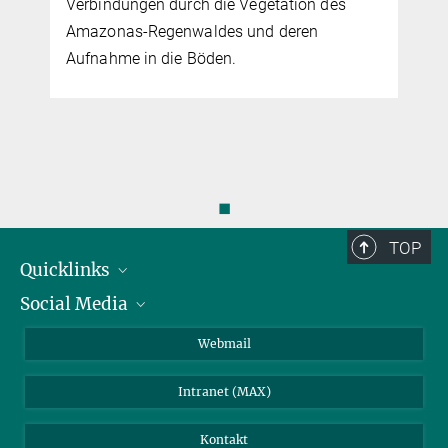
Verbindungen durch die Vegetation des
Amazonas-Regenwaldes und deren
Aufnahme in die Böden.
◼
TOP
Quicklinks
Social Media
IMPRS Graduiertenschule
Stellenangebote
LinkedIn
Webmail
Bibliothek
BlueSky
Intranet (MAX)
Wetterstation
Kontakt