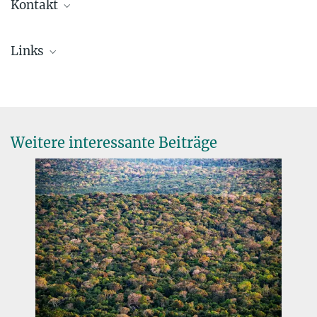
Kontakt
Prof. Susan Trumbore, Ph.D.
Links
Direktorin
+49 3641 57-6110
+49 1609 7262795
+49 3641 57-7110
trumbore@...
© A. Schroll/BGC
Weitere interessante Beiträge
Aqua Diva
Der Sonderforschungsbereich 1076 AquaDiva (CRC AquaDiva)
konzentriert sich auf die wichtige Rolle des Wassers (Aqua) und
der biologischen Vielfalt (Diva) bei der Entwicklung der
Beschaffenheit, der Eigenschaften und der Funktionen des
Untergrunds, des Teils der kritischen Zone der Erde, der unterhalb
der höchsten Dichte von Pflanzenwurzeln beginnt und sich bis zu