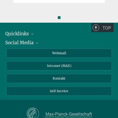
◼
TOP
Quicklinks
Social Media
IMPRS Graduiertenschule
Stellenangebote
LinkedIn
Webmail
Bibliothek
BlueSky
Intranet (MAX)
Wetterstation
Kontakt
Self Service
Max-Planck-Gesellschaft