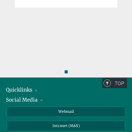
◼
TOP
Quicklinks
Social Media
IMPRS Graduiertenschule
Stellenangebote
LinkedIn
Webmail
Bibliothek
BlueSky
Intranet (MAX)
Wetterstation