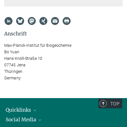
Anschrift
Max-Planck-Institut für Biogeochemie
Bo Yuan
Hans-Knöll-Straße 10
07745 Jena
Thüringen
Germany
TOP
Quicklinks
Social Media
IMPRS Graduiertenschule