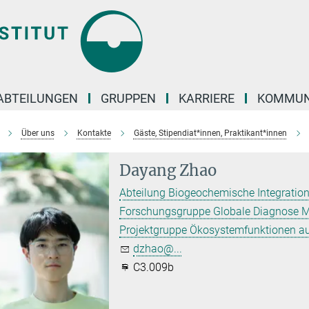
ABTEILUNGEN
GRUPPEN
KARRIERE
KOMMUN
Über uns
Kontakte
Gäste, Stipendiat*innen, Praktikant*innen
Dayang Zhao
Abteilung Biogeochemische Integration
Forschungsgruppe Globale Diagnose M
Projektgruppe Ökosystemfunktionen a
dzhao@...
C3.009b