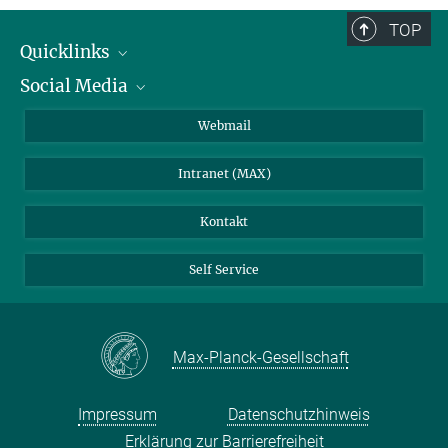
TOP
Quicklinks
Social Media
IMPRS Graduiertenschule
Stellenangebote
LinkedIn
Webmail
Bibliothek
BlueSky
Intranet (MAX)
Wetterstation
Kontakt
Self Service
Max-Planck-Gesellschaft
Impressum
Datenschutzhinweis
Erklärung zur Barrierefreiheit