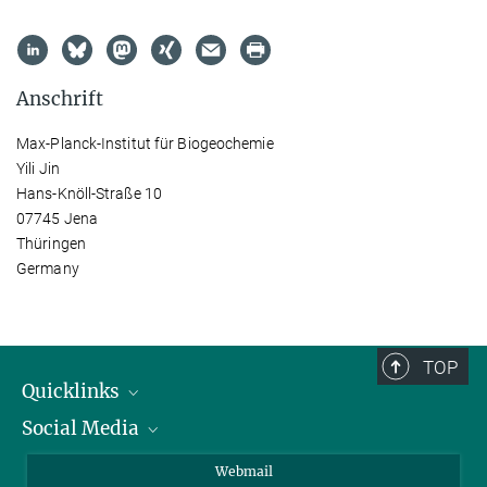
Anschrift
Max-Planck-Institut für Biogeochemie
Yili Jin
Hans-Knöll-Straße 10
07745 Jena
Thüringen
Germany
TOP
Quicklinks
Social Media
IMPRS Graduiertenschule
Stellenangebote
LinkedIn
Webmail