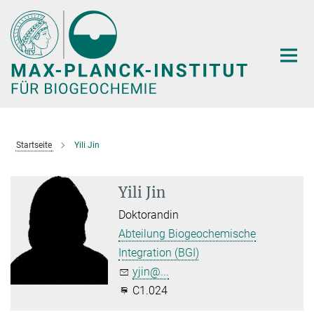
Hauptinhalt
Startseite
Yili Jin
Yili Jin
Doktorandin
Abteilung Biogeochemische
Integration (BGI)
yjin@...
C1.024