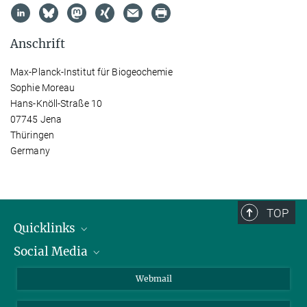
Anschrift
Max-Planck-Institut für Biogeochemie
Sophie Moreau
Hans-Knöll-Straße 10
07745 Jena
Thüringen
Germany
TOP
Quicklinks
Social Media
IMPRS Graduiertenschule
Stellenangebote
LinkedIn
Webmail
Bibliothek
BlueSky