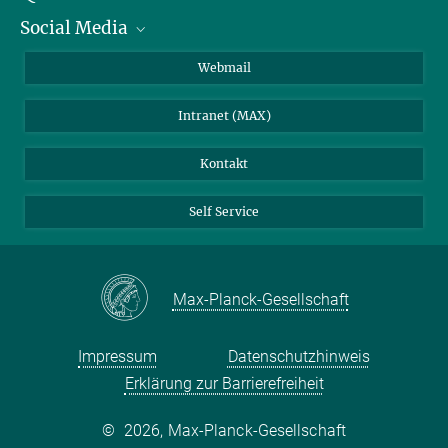
Social Media
IMPRS Graduiertenschule
Stellenangebote
LinkedIn
Webmail
Bibliothek
BlueSky
Intranet (MAX)
Wetterstation
Kontakt
Self Service
Max-Planck-Gesellschaft
Impressum
Datenschutzhinweis
Erklärung zur Barrierefreiheit
©
2026, Max-Planck-Gesellschaft