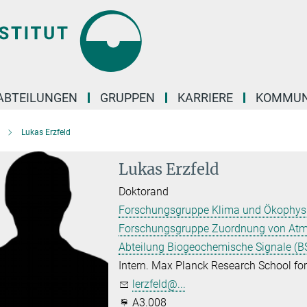
ABTEILUNGEN
GRUPPEN
KARRIERE
KOMMUN
Lukas Erzfeld
Lukas Erzfeld
Doktorand
Forschungsgruppe Klima und Ökophysi
Forschungsgruppe Zuordnung von Atmo
Abteilung Biogeochemische Signale (BS
Intern. Max Planck Research School f
lerzfeld@...
A3.008