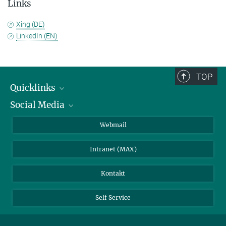
Links
Xing (DE)
LinkedIn (EN)
TOP
Quicklinks
Social Media
IMPRS Graduiertenschule
Stellenangebote
LinkedIn
Webmail
Bibliothek
BlueSky
Intranet (MAX)
Wetterstation
Kontakt
Self Service