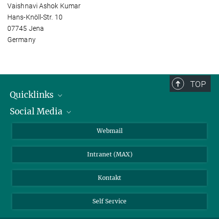
Vaishnavi Ashok Kumar
Hans-Knöll-Str. 10
07745 Jena
Germany
TOP
Quicklinks
Social Media
IMPRS Graduiertenschule
Stellenangebote
LinkedIn
Webmail
Bibliothek
BlueSky
Intranet (MAX)
Wetterstation
Kontakt
Self Service