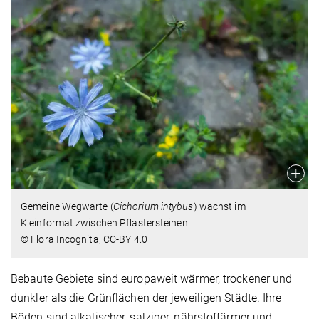
Gemeine Wegwarte (
Cichorium intybus
) wächst im
Kleinformat zwischen Pflastersteinen.
© Flora Incognita, CC-BY 4.0
Bebaute Gebiete sind europaweit wärmer, trockener und
dunkler als die Grünflächen der jeweiligen Städte. Ihre
Böden sind alkalischer, salziger, nährstoffärmer und