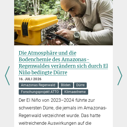
Klimawandel verändert Hitzeschutz
von Amazonas-Bäumen und damit
h El
die Atmosphärenchemie
9. JULI 2026
Amazonas Regenwald
Dürre
Forschungsprojekt ATTO
Klimaextreme
Klimawandel
Pflanzenmerkmale
Eine neue Studie zeigt, dass die Strategien
nas-
zum Blattwechsel und Hitzestress bei
e
Bäumen im Amazonasgebiet die
Atmosphärenchemie und den