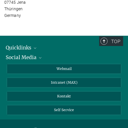
07745 Jena
Thüringen
Germany
TOP
Quicklinks
Social Media
IMPRS Graduiertenschule
Stellenangebote
LinkedIn
Webmail
Bibliothek
BlueSky
Intranet (MAX)
Wetterstation
Kontakt
Self Service