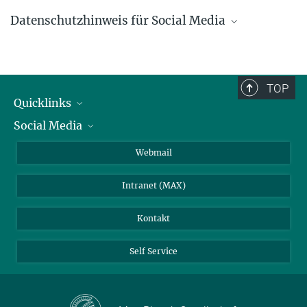
Datenschutzhinweis für Social Media
Informationen zur Datenverarbeitung gemäß Art. 14
DS-GVO
TOP
Quicklinks
Social Media
IMPRS Graduiertenschule
Stellenangebote
LinkedIn
Webmail
Bibliothek
BlueSky
Intranet (MAX)
Wetterstation
Kontakt
Self Service