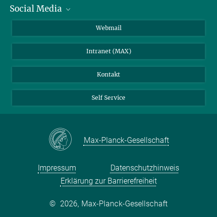
Social Media
IMPRS Graduiertenschule
Stellenangebote
LinkedIn
Webmail
Bibliothek
BlueSky
Intranet (MAX)
Wetterstation
Kontakt
Self Service
Max-Planck-Gesellschaft
Impressum
Datenschutzhinweis
Erklärung zur Barrierefreiheit
©
2026, Max-Planck-Gesellschaft