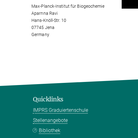
Max-Planck-Institut für Biogeochemie
Aparnna Ravi
Hans-Knöll-Str. 10
07745 Jena
Germany
Quicklinks
IMPRS Graduiertenschule
Stellenangebote
Bibliothek