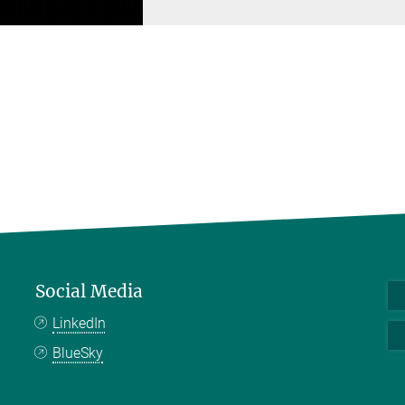
Social Media
LinkedIn
BlueSky