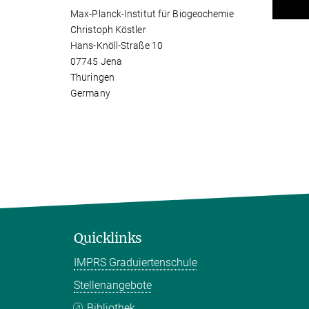
Max-Planck-Institut für Biogeochemie
Christoph Köstler
Hans-Knöll-Straße 10
07745 Jena
Thüringen
Germany
Quicklinks
IMPRS Graduiertenschule
Stellenangebote
Bibliothek