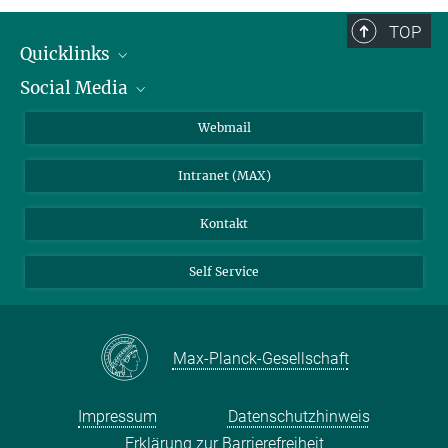
TOP
Quicklinks
Social Media
IMPRS Graduiertenschule
Stellenangebote
LinkedIn
Webmail
Bibliothek
BlueSky
Intranet (MAX)
Wetterstation
Kontakt
Self Service
Max-Planck-Gesellschaft
Impressum
Datenschutzhinweis
Erklärung zur Barrierefreiheit