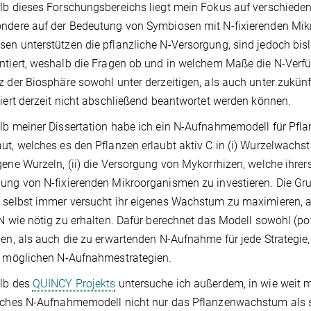
lb dieses Forschungsbereichs liegt mein Fokus auf verschiede
ndere auf der Bedeutung von Symbiosen mit N-fixierenden Mi
en unterstützen die pflanzliche N-Versorgung, sind jedoch bis
ntiert, weshalb die Fragen ob und in welchem Maße die N-Ver
z der Biosphäre sowohl unter derzeitigen, als auch unter zukü
liert derzeit nicht abschließend beantwortet werden können.
lb meiner Dissertation habe ich ein N-Aufnahmemodell für Pfla
ut, welches es den Pflanzen erlaubt aktiv C in (i) Wurzelwac
gene Wurzeln, (ii) die Versorgung von Mykorrhizen, welche ihrersei
ung von N-fixierenden Mikroorganismen zu investieren. Die Gr
 selbst immer versucht ihr eigenes Wachstum zu maximieren, a
 N wie nötig zu erhalten. Dafür berechnet das Modell sowohl (po
ien, als auch die zu erwartenden N-Aufnahme für jede Strategie,
e möglichen N-Aufnahmestrategien.
alb des
QUINCY Projekts
untersuche ich außerdem, in wie weit 
iches N-Aufnahmemodell nicht nur das Pflanzenwachstum als s