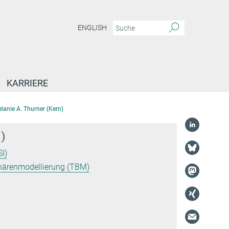
ENGLISH
KARRIERE
lanie A. Thurner (Kern)
)
I)
härenmodellierung (TBM)