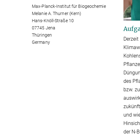
Max-Planck-Institut für Biogeochemie
Melanie A. Thurner (Kern)
Hans-Knöll-Straße 10
Aufga
07745 Jena
Thüringen
Derzeit
Germany
Klimawa
Kohlen
Pflanz
Düngung
des Pfl
bzw. zu
auswirk
zukünft
und wie
Hinsich
der N-B