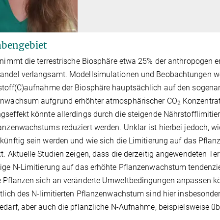
bengebiet
 nimmt die terrestrische Biosphäre etwa 25% der anthropogen 
ndel verlangsamt. Modellsimulationen und Beobachtungen wei
stoff(C)aufnahme der Biosphäre hauptsächlich auf den sogena
enwachsum aufgrund erhöhter atmosphärischer CO
Konzentrati
2
seffekt könnte allerdings durch die steigende Nährstofflimitier
anzenwachstums reduziert werden. Unklar ist hierbei jedoch, wie 
künftig sein werden und wie sich die Limitierung auf das Pf
t. Aktuelle Studien zeigen, dass die derzeitig angewendeten T
ige N-Limitierung auf das erhöhte Pflanzenwachstum tendenziel
 Pflanzen sich an veränderte Umweltbedingungen anpassen kön
tlich des N-limitierten Pflanzenwachstum sind hier insbesonde
edarf, aber auch die pflanzliche N-Aufnahme, beispielsweise ü