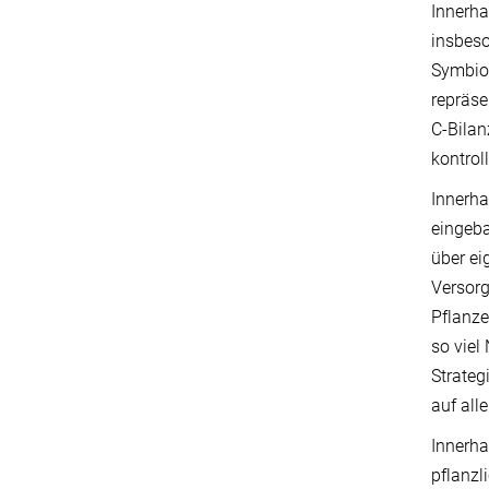
Innerha
insbeso
Symbios
repräse
C-Bilan
kontrol
Innerha
eingeba
über ei
Versorg
Pflanze
so viel
Strateg
auf all
Innerh
pflanzl