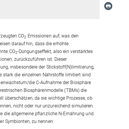
erzeugten CO
Emissionen auf, was den
2
sen darauf hin, dass die erhöhte
nnte CO
-Düngungseffekt, also ein verstärktes
2
onen, zurückzuführen ist. Dieser
ung, insbesondere der Stickstoff(N)limitierung,
stark die einzelnen Nährstoffe limitiert sind
lanzenwachstum/die C-Aufnahme der Biosphäre
errestrischen Biosphärenmodelle (TBMs) die
l überschätzen, da sie wichtige Prozesse, ob
nen, nicht oder nur unzureichend simulieren.
re die allgemeine pflanzliche N-Ernährung und
ber Symbionten, zu nennen.