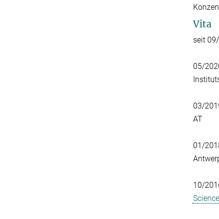
Konzent
Vita
seit 0
05/2020
Institu
03/201
AT
01/2018
Antwer
10/2016
Scienc