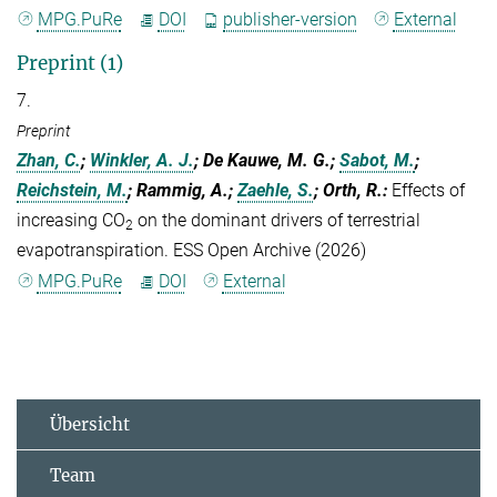
MPG.PuRe
DOI
publisher-version
External
Preprint (1)
7.
Preprint
Zhan, C.
;
Winkler, A. J.
; De Kauwe, M. G.;
Sabot, M.
;
Reichstein, M.
; Rammig, A.;
Zaehle, S.
; Orth, R.
:
Effects of
increasing CO
on the dominant drivers of terrestrial
2
evapotranspiration. ESS Open Archive (2026)
MPG.PuRe
DOI
External
Übersicht
Team