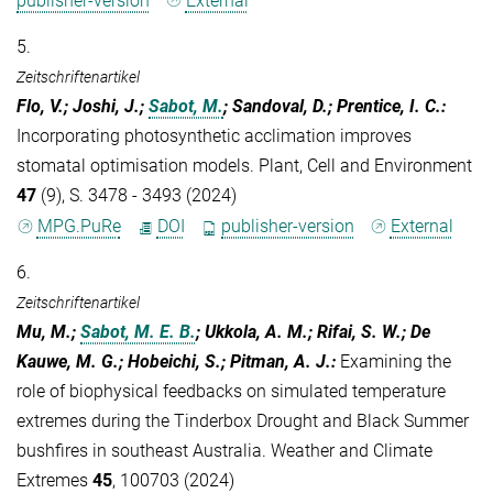
publisher-version
External
5.
Zeitschriftenartikel
Flo, V.; Joshi, J.;
Sabot, M.
; Sandoval, D.; Prentice, I. C.
:
Incorporating photosynthetic acclimation improves
stomatal optimisation models. Plant, Cell and Environment
47
(9), S. 3478 - 3493 (2024)
MPG.PuRe
DOI
publisher-version
External
6.
Zeitschriftenartikel
Mu, M.;
Sabot, M. E. B.
; Ukkola, A. M.; Rifai, S. W.; De
Kauwe, M. G.; Hobeichi, S.; Pitman, A. J.
:
Examining the
role of biophysical feedbacks on simulated temperature
extremes during the Tinderbox Drought and Black Summer
bushfires in southeast Australia. Weather and Climate
Extremes
45
, 100703 (2024)