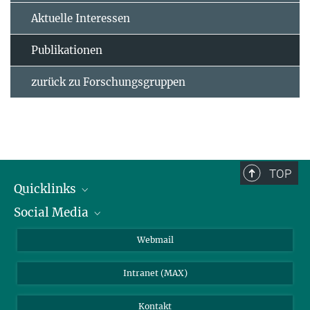
Aktuelle Interessen
Publikationen
zurück zu Forschungsgruppen
TOP
Quicklinks
Social Media
IMPRS Graduiertenschule
Stellenangebote
LinkedIn
Webmail
Bibliothek
BlueSky
Intranet (MAX)
Wetterstation
Kontakt