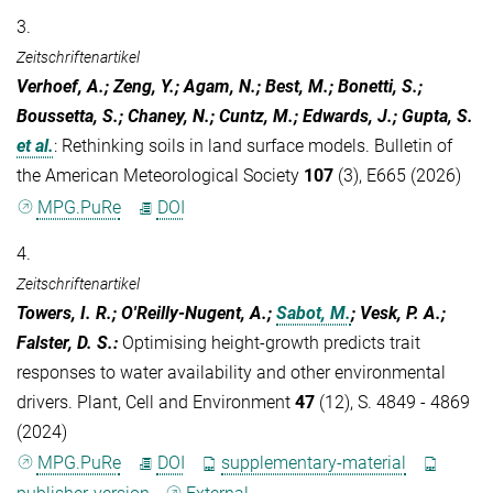
3.
Zeitschriftenartikel
Verhoef, A.; Zeng, Y.; Agam, N.; Best, M.; Bonetti, S.;
Boussetta, S.; Chaney, N.; Cuntz, M.; Edwards, J.; Gupta, S.
et al.
:
Rethinking soils in land surface models. Bulletin of
the American Meteorological Society
107
(3), E665 (2026)
MPG.PuRe
DOI
4.
Zeitschriftenartikel
Towers, I. R.; O'Reilly-Nugent, A.;
Sabot, M.
; Vesk, P. A.;
Falster, D. S.
:
Optimising height-growth predicts trait
responses to water availability and other environmental
drivers. Plant, Cell and Environment
47
(12), S. 4849 - 4869
(2024)
MPG.PuRe
DOI
supplementary-material