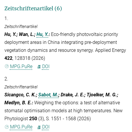
Zeitschriftenartikel (6)
1.
Zeitschriftenartikel
Hu, Y.; Wan, L.;
Hu, Y.
:
Eco-friendly photovoltaic priority
deployment areas in China integrating pre-deployment
vegetation dynamics and resource synergy. Applied Energy
422
, 128318 (2026)
MPG.PuRe
DOI
2.
Zeitschriftenartikel
Sicangco, C. K.;
Sabot, M.
; Drake, J. E.; Tjoelker, M. G.;
Medlyn, B. E.
:
Weighing the options: a test of alternative
stomatal optimisation models at high temperatures. New
Phytologist
250
(3), S. 1551 - 1568 (2026)
MPG.PuRe
DOI