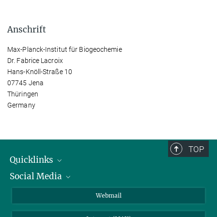
Anschrift
Max-Planck-Institut für Biogeochemie
Dr. Fabrice Lacroix
Hans-Knöll-Straße 10
07745 Jena
Thüringen
Germany
TOP
Quicklinks
Social Media
IMPRS Graduiertenschule
Stellenangebote
LinkedIn
Webmail
Bibliothek
BlueSky