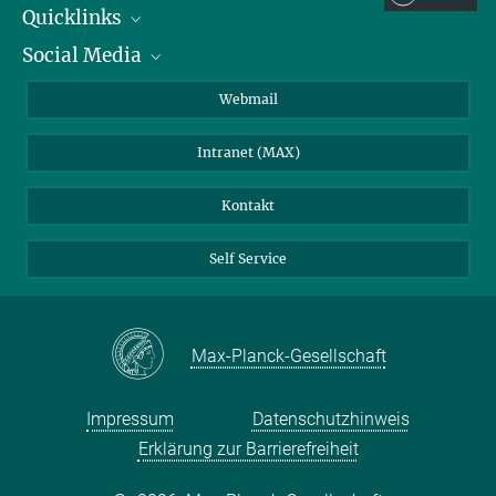
Quicklinks
Social Media
IMPRS Graduiertenschule
Stellenangebote
LinkedIn
Webmail
Bibliothek
BlueSky
Intranet (MAX)
Wetterstation
Kontakt
Self Service
Max-Planck-Gesellschaft
Impressum
Datenschutzhinweis
Erklärung zur Barrierefreiheit