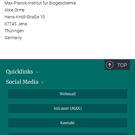
Max-Planck-Institut für Biogeochemie
Alice Orme
Hans-Knöll-Straße 10
07745 Jena
Thüringen
Germany
TOP
Quicklinks
Social Media
IMPRS Graduiertenschule
Stellenangebote
LinkedIn
Webmail
Bibliothek
BlueSky
Intranet (MAX)
Wetterstation
Kontakt