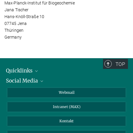
Max-Planck-Institut für Biogeochemie
Jana Tischer
Hans-Knöll-Straße 10
07745 Jena
Thüringen
Germany
TOP
Quicklinks
Social Media
IMPRS Graduiertenschule
Stellenangebote
LinkedIn
Webmail
Bibliothek
BlueSky
Intranet (MAX)
Wetterstation
Kontakt