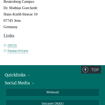
Beutenberg Campus
Dr. Mathias Goeckede
Hans-Knöll-Strasse 10
07745 Jena
Germany
Links
ORCID
ResearchGate
TOP
Quicklinks
Social Media
IMPRS Graduiertenschule
Stellenangebote
LinkedIn
Webmail
Bibliothek
BlueSky
Intranet (MAX)