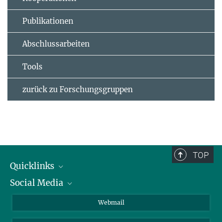
Publikationen
Abschlussarbeiten
Tools
zurück zu Forschungsgruppen
TOP
Quicklinks
Social Media
IMPRS Graduiertenschule
Stellenangebote
LinkedIn
Webmail
Bibliothek
BlueSky