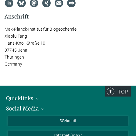
Anschrift
Max-Planck-Institut für Biogeochemie
Xiaolu Tang
Hans-Knöll-Straße 10
07745 Jena
Thüringen
Germany
TOP
Quicklinks
Social Media
IMPRS Graduiertenschule
Stellenangebote
LinkedIn
Webmail
Bibliothek
BlueSky
Intranet (MAX)