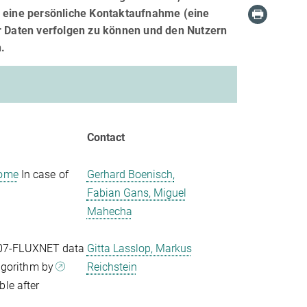
m eine persönliche Kontaktaufnahme (eine
er Daten verfolgen zu können und den Nutzern
.
Contact
Home
In case of
Gerhard Boenisch,
Fabian Gans, Miguel
Mahecha
2007-FLUXNET data
Gitta Lasslop, Markus
lgorithm by
Reichstein
ble after