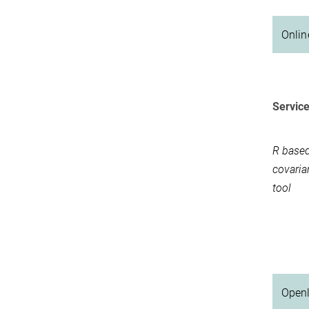
Onlin
Servic
R based
covaria
tool
Openl