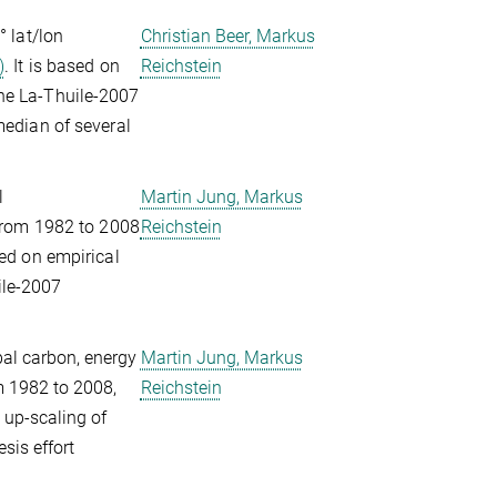
° lat/lon
Christian Beer, Markus
)
. It is based on
Reichstein
he La-Thuile-2007
median of several
l
Martin Jung, Markus
 from 1982 to 2008
Reichstein
ased on empirical
ile-2007
bal carbon, energy
Martin Jung, Markus
om 1982 to 2008,
Reichstein
 up-scaling of
sis effort