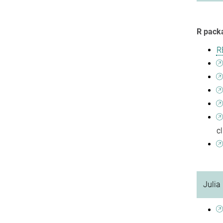
R pack
R
c
Julia