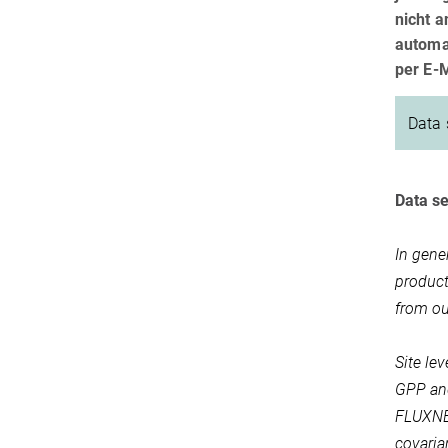
nicht 
automat
per E-
Data 
Data se
In gene
product
from ou
Site lev
GPP an
FLUXNE
covaria