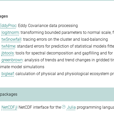
ages
EddyProc
: Eddy Covariance data processing
logitnorm
: transforming bounded parameters to normal scale, f
twSnowfall
: tracing errors on the cluster and load-balancing
twNlme
: standard errors for prediction of statistical models fi
jbtools
: tools for spectral decomposition and gapfilling and fo
greenbrown
: analysis of trends and trend changes in gridded ti
limate model simulations
bigleaf
: calculation of physical and physiological ecosystem p
 packages
NetCDF.jl
NetCDF interface for the
Julia
programming langu