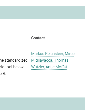
Contact
Markus Reichstein, Mirco
me standardized
Migliavacca, Thomas
old tool below -
Wutzler, Antje Moffat
o R.