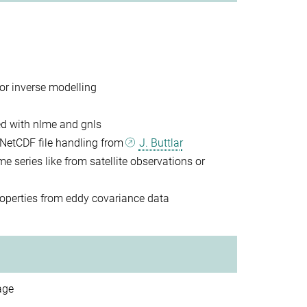
or inverse modelling
tted with nlme and gnls
r NetCDF file handling from
J. Buttlar
me series like from satellite observations or
roperties from eddy covariance data
age