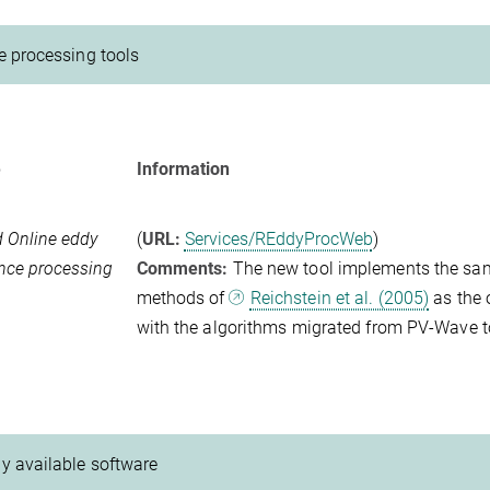
e processing tools
e
Information
 Online eddy
(
URL:
Services/REddyProcWeb
)
nce processing
Comments:
The new tool implements the sa
methods of
Reichstein et al. (2005)
as the 
with the algorithms migrated from PV-Wave t
y available software