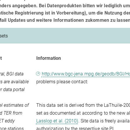
anders angegeben. Bei Datenprodukten bitten wir lediglich u
ische Registrierung ist in Vorbereitung), um die Nutzung d
Mail Updates und weitere Informationen zukommen zu lassen
sets
t
Information
ral, BGI data
http://www.bgc-jena.mpg.de/geodb/BGI/
s are available
problems please contact:
r data portal
el estimates of
This data set is derived from the LaThuile-
d TER from
set as documented at according to the new a
T eddy
Lasslop et al. (2010)
. Site data is freely availa
nce stations
authorization by the respective site PI.