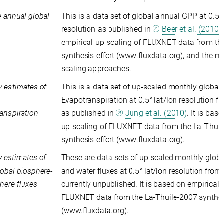
 annual global
This is a data set of global annual GPP at 0.5
resolution as published in
Beer et al. (2010
empirical up-scaling of FLUXNET data from t
synthesis effort (www.fluxdata.org), and the 
scaling approaches.
 estimates of
This is a data set of up-scaled monthly globa
Evapotranspiration at 0.5° lat/lon resolution
anspiration
as published in
Jung et al. (2010)
. It is b
up-scaling of FLUXNET data from the La-Thu
synthesis effort (www.fluxdata.org).
 estimates of
These are data sets of up-scaled monthly glo
lobal biosphere-
and water fluxes at 0.5° lat/lon resolution fr
ere fluxes
currently unpublished. It is based on empirical
FLUXNET data from the La-Thuile-2007 synthe
(www.fluxdata.org).