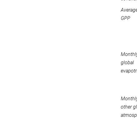
Average
GPP
Monthly
global
evapotr
Monthly
other g
atmosph