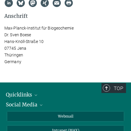
Anschrift
Max-Planck-Institut für Biogeochemie
Dr. Sven Boese
Hans-Knöll-Straße 10
07745 Jena
Thüringen
Germany
TOP
Quicklinks
Social Media
IMPRS Graduiertenschule
Stellenangebote
LinkedIn
Webmail
Bibliothek
BlueSky
Intranet (MAX)