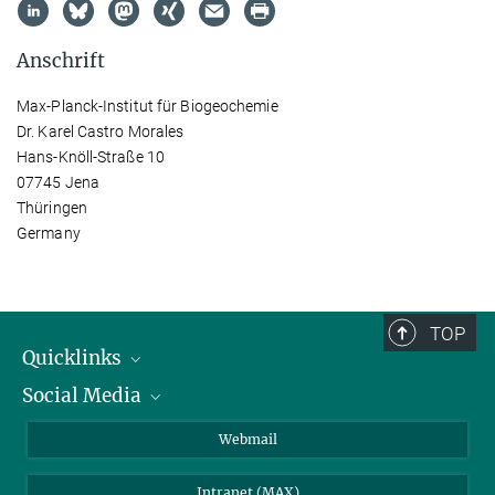
Anschrift
Max-Planck-Institut für Biogeochemie
Dr. Karel Castro Morales
Hans-Knöll-Straße 10
07745 Jena
Thüringen
Germany
TOP
Quicklinks
Social Media
IMPRS Graduiertenschule
Stellenangebote
LinkedIn
Webmail
Bibliothek
BlueSky
Intranet (MAX)