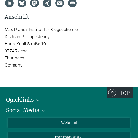
Anschrift
Max-Planck-Institut für Biogeochemie
Dr. Jean-Philippe Jenny
Hans-Knöll-Straße 10
07745 Jena
Thüringen
Germany
TOP
Quicklinks
Social Media
IMPRS Graduiertenschule
Stellenangebote
LinkedIn
Webmail
Bibliothek
BlueSky
Intranet (MAX)