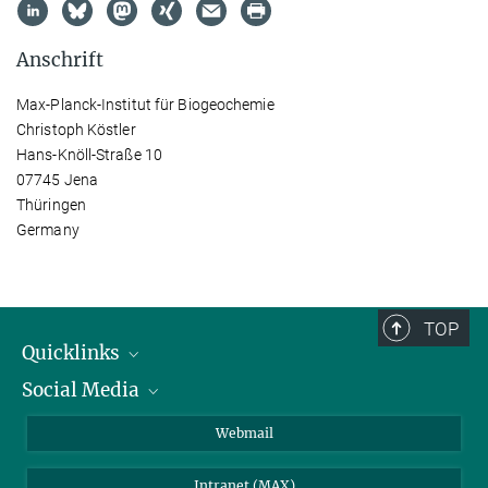
Anschrift
Max-Planck-Institut für Biogeochemie
Christoph Köstler
Hans-Knöll-Straße 10
07745 Jena
Thüringen
Germany
TOP
Quicklinks
Social Media
IMPRS Graduiertenschule
Stellenangebote
LinkedIn
Webmail
Bibliothek
BlueSky
Intranet (MAX)