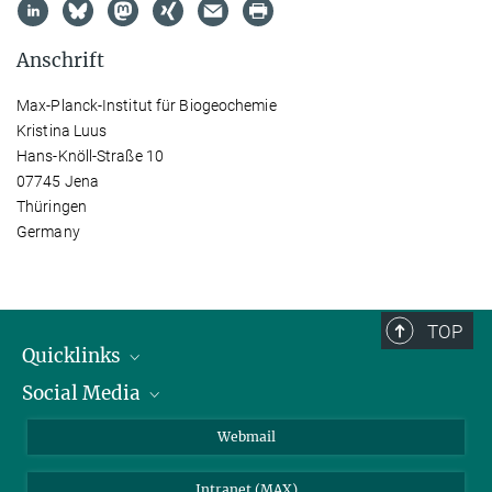
Anschrift
Max-Planck-Institut für Biogeochemie
Kristina Luus
Hans-Knöll-Straße 10
07745 Jena
Thüringen
Germany
TOP
Quicklinks
Social Media
IMPRS Graduiertenschule
Stellenangebote
LinkedIn
Webmail
Bibliothek
BlueSky
Intranet (MAX)