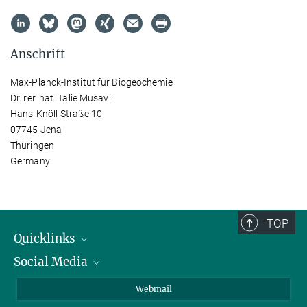
Anschrift
Max-Planck-Institut für Biogeochemie
Dr. rer. nat. Talie Musavi
Hans-Knöll-Straße 10
07745 Jena
Thüringen
Germany
TOP
Quicklinks
Social Media
IMPRS Graduiertenschule
Stellenangebote
LinkedIn
Webmail