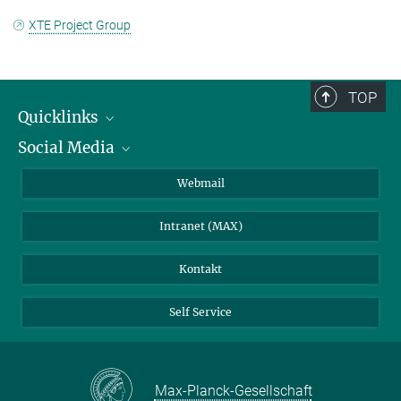
XTE Project Group
TOP
Quicklinks
Social Media
IMPRS Graduiertenschule
Stellenangebote
LinkedIn
Webmail
Bibliothek
BlueSky
Intranet (MAX)
Wetterstation
Kontakt
Self Service
Max-Planck-Gesellschaft