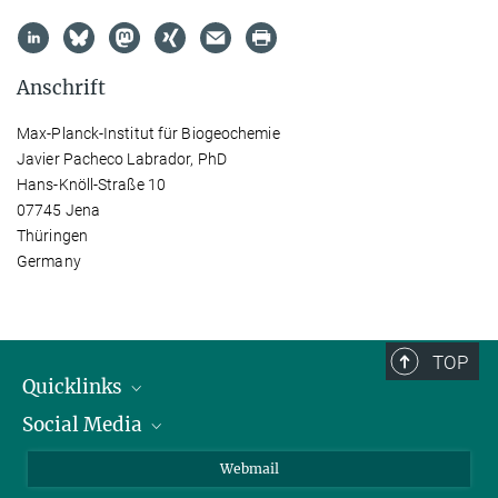
Anschrift
Max-Planck-Institut für Biogeochemie
Javier Pacheco Labrador, PhD
Hans-Knöll-Straße 10
07745 Jena
Thüringen
Germany
TOP
Quicklinks
Social Media
IMPRS Graduiertenschule
Stellenangebote
LinkedIn
Webmail