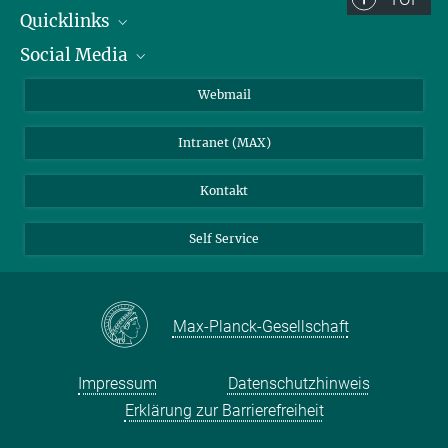
Quicklinks
Social Media
IMPRS Graduiertenschule
Stellenangebote
LinkedIn
Webmail
Bibliothek
BlueSky
Intranet (MAX)
Wetterstation
Kontakt
Self Service
Max-Planck-Gesellschaft
Impressum
Datenschutzhinweis
Erklärung zur Barrierefreiheit