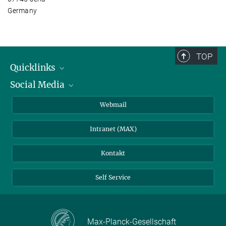
Germany
TOP
Quicklinks
Social Media
IMPRS Graduiertenschule
Stellenangebote
LinkedIn
Webmail
Bibliothek
BlueSky
Intranet (MAX)
Wetterstation
Kontakt
Self Service
Max-Planck-Gesellschaft