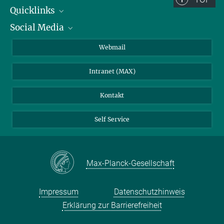
Quicklinks
Social Media
IMPRS Graduiertenschule
Stellenangebote
LinkedIn
Webmail
Bibliothek
BlueSky
Intranet (MAX)
Wetterstation
Kontakt
Self Service
Max-Planck-Gesellschaft
Impressum
Datenschutzhinweis
Erklärung zur Barrierefreiheit