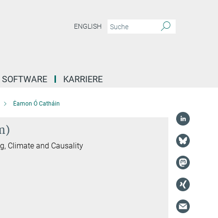
ENGLISH
SOFTWARE
KARRIERE
Ėamon Ó Catháin
m)
, Climate and Causality