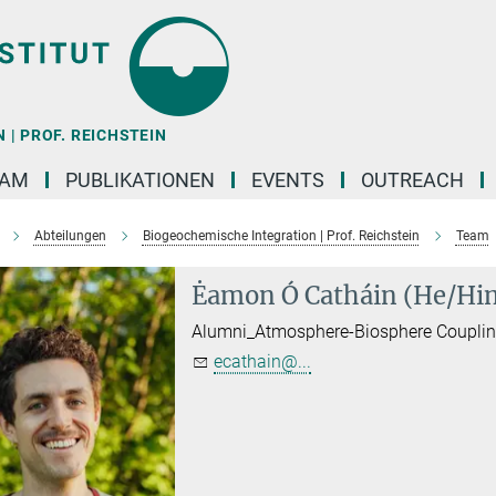
| PROF. REICHSTEIN
EAM
PUBLIKATIONEN
EVENTS
OUTREACH
Abteilungen
Biogeochemische Integration | Prof. Reichstein
Team
Ėamon Ó Catháin (He/Hi
Alumni_Atmosphere-Biosphere Coupling
ecathain@...