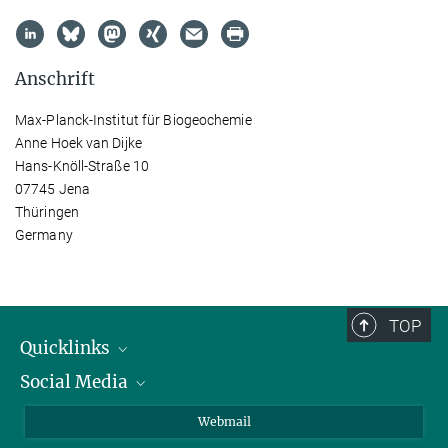
Anschrift
Max-Planck-Institut für Biogeochemie
Anne Hoek van Dijke
Hans-Knöll-Straße 10
07745 Jena
Thüringen
Germany
TOP
Quicklinks
Social Media
IMPRS Graduiertenschule
Stellenangebote
LinkedIn
Webmail